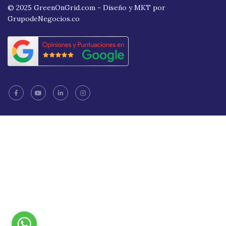
© 2025 GreenOnGrid.com - Diseño y MKT por
GrupodeNegocios.co